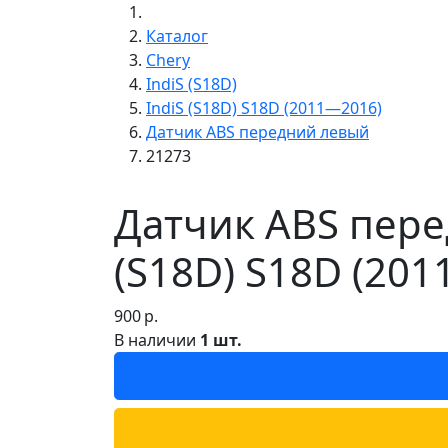
Каталог
Chery
IndiS (S18D)
IndiS (S18D) S18D (2011—2016)
Датчик ABS передний левый
21273
Датчик ABS перед
(S18D) S18D (20
900
р.
В наличии
1 шт.