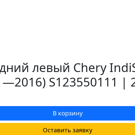
ний левый Chery IndiS
11—2016) S123550111 | 
В корзину
Оставить заявку