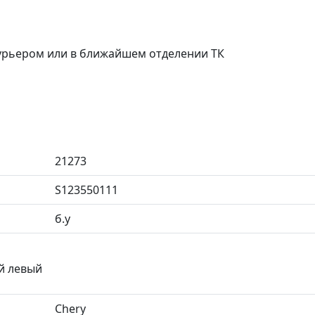
курьером или в ближайшем отделении ТК
21273
S123550111
б.у
ий левый
Chery