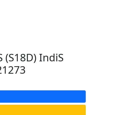
 (S18D) IndiS
21273