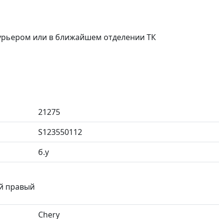
курьером или в ближайшем отделении ТК
21275
S123550112
б.у
ий правый
Chery