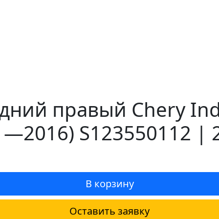
ний правый Chery Indi
11—2016) S123550112 | 
В корзину
Оставить заявку