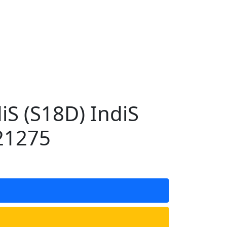
S (S18D) IndiS
21275