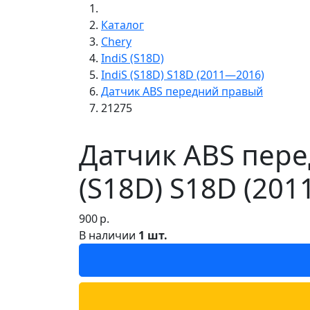
Каталог
Chery
IndiS (S18D)
IndiS (S18D) S18D (2011—2016)
Датчик ABS передний правый
21275
Датчик ABS перед
(S18D) S18D (20
900
р.
В наличии
1 шт.