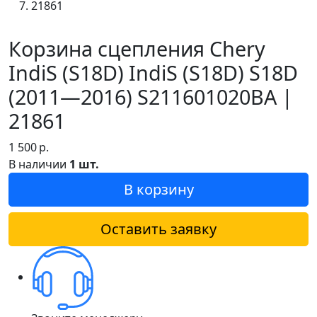
21861
Корзина сцепления Chery
IndiS (S18D) IndiS (S18D) S18D
(2011—2016) S211601020BA |
21861
1 500
р.
В наличии
1 шт.
В корзину
Оставить заявку