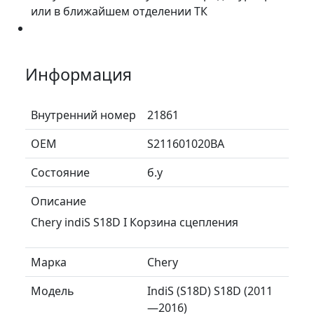
или в ближайшем отделении ТК
Информация
Внутренний номер
21861
ОЕМ
S211601020BA
Состояние
б.у
Описание
Chery indiS S18D I Корзина сцепления
Марка
Chery
Модель
IndiS (S18D) S18D (2011
—2016)