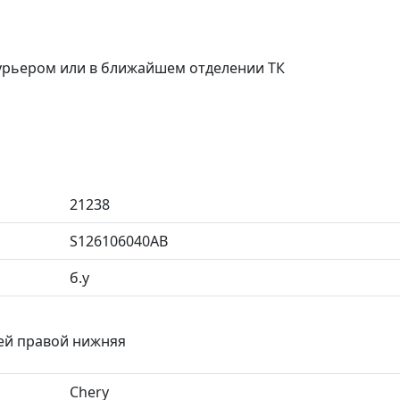
курьером или в ближайшем отделении ТК
21238
S126106040AB
б.у
ней правой нижняя
Chery