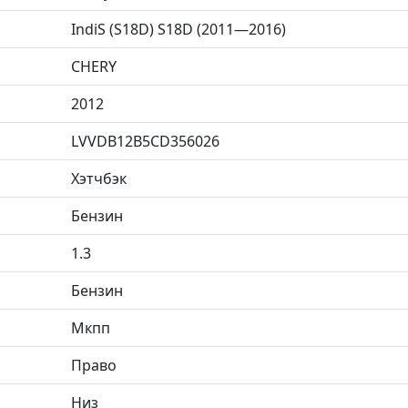
IndiS (S18D) S18D (2011—2016)
CHERY
2012
LVVDB12B5CD356026
Хэтчбэк
Бензин
1.3
Бензин
Мкпп
Право
Низ