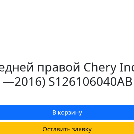
дней правой Chery Indi
11—2016) S126106040AB
В корзину
Оставить заявку