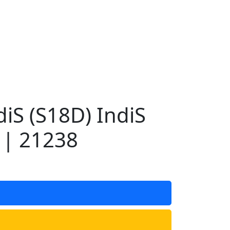
S (S18D) IndiS
 | 21238