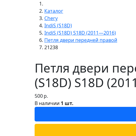
Каталог
Chery
IndiS (S18D)
IndiS (S18D) S18D (2011—2016)
Петля двери передней правой
21238
Петля двери пере
(S18D) S18D (20
500
р.
В наличии
1 шт.