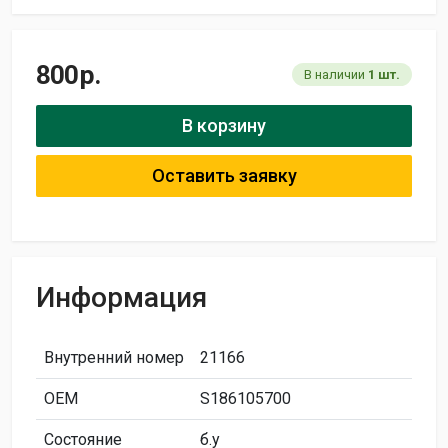
800
р.
В наличии
1 шт.
В корзину
Оставить заявку
Информация
Внутренний номер
21166
ОЕМ
S186105700
Состояние
б.у