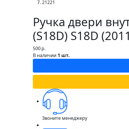
21221
Ручка двери внут
(S18D) S18D (20
500
р.
В наличии
1 шт.
Звоните менеджеру