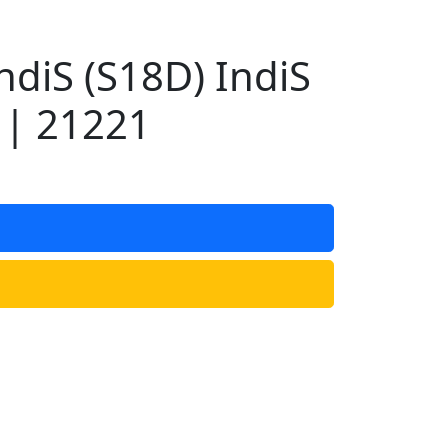
diS (S18D) IndiS
 | 21221