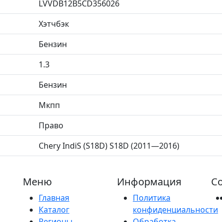
LVVDB12B5CD356026
Хэтчбэк
Бензин
1.3
Бензин
Мкпп
Право
Chery IndiS (S18D) S18D (2011—2016)
Меню
Информация
Со
Главная
Политика
Каталог
конфиденциальности
Регионы
Обработка