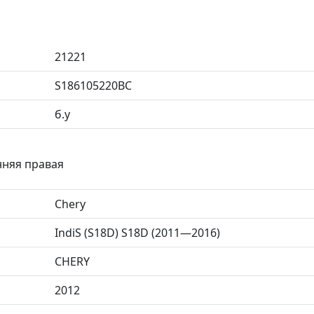
21221
S186105220BC
б.у
енняя правая
Chery
IndiS (S18D) S18D (2011—2016)
CHERY
2012