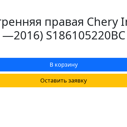
ренняя правая Chery In
11—2016) S186105220BC
В корзину
Оставить заявку