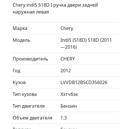
Chery indiS S18D I ручка двери задней
наружная левая
Марка
Chery
Модель
IndiS (S18D) S18D (2011
—2016)
Производитель
CHERY
Год
2012
Кузов
LVVDB12B5CD356026
Тип кузова
Хэтчбэк
Тип двигателя
Бензин
Объем двигателя
1.3