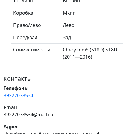
Топливо
Бензин
Коробка
Мкпп
Право/лево
Лево
Перед/зад
Зад
Совместимости
Chery IndiS (S18D) S18D
(2011—2016)
Контакты
Телефоны
89227078534
Email
89227078534@mail.ru
Адрес
Челябинск, ул. Ветка цинкового завода 4