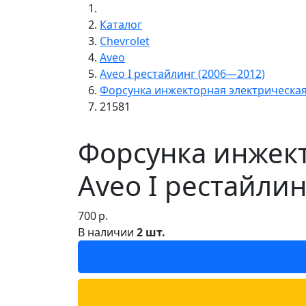
Каталог
Chevrolet
Aveo
Aveo I рестайлинг (2006—2012)
Форсунка инжекторная электрическа
21581
Форсунка инжект
Aveo I рестайли
700
р.
В наличии
2 шт.