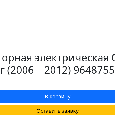
я
орная электрическая C
нг (2006—2012) 9648755
В корзину
Оставить заявку