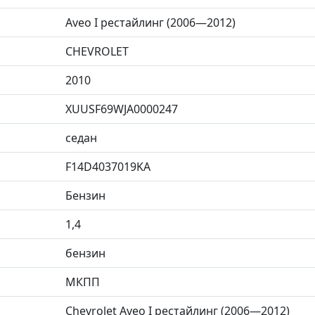
Aveo I рестайлинг (2006—2012)
CHEVROLET
2010
XUUSF69WJA0000247
седан
F14D4037019KA
Бензин
1,4
бензин
МКПП
Chevrolet Aveo I рестайлинг (2006—2012)