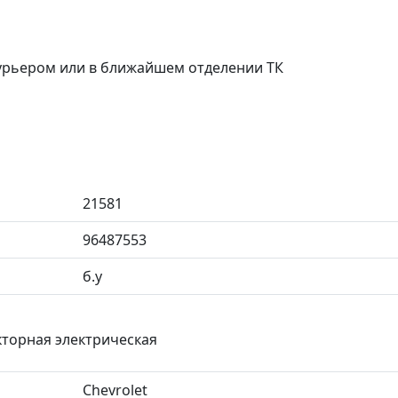
курьером или в ближайшем отделении ТК
21581
96487553
б.у
екторная электрическая
Chevrolet