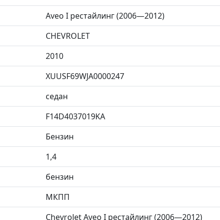
Aveo I рестайлинг (2006—2012)
CHEVROLET
2010
XUUSF69WJA0000247
седан
F14D4037019KA
Бензин
1,4
бензин
МКПП
Chevrolet Aveo I рестайлинг (2006—2012)